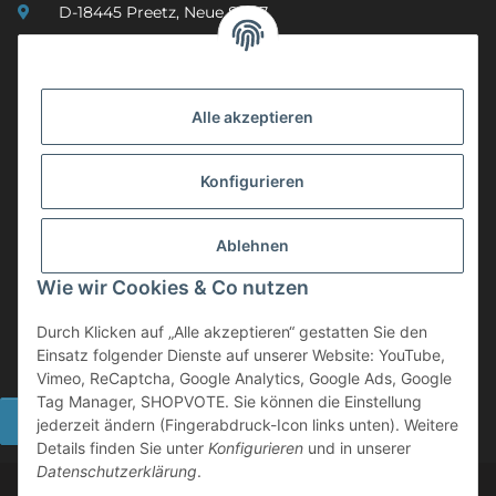
D-18445 Preetz, Neue Str. 7
(0049) 3 83 23 26 44 07
info@mobility-in-harmony.de
Alle akzeptieren
Informationen
Konfigurieren
Back on Track
Ablehnen
ZAHLUNGSMETHODEN
Wie wir Cookies & Co nutzen
Durch Klicken auf „Alle akzeptieren“ gestatten Sie den
Einsatz folgender Dienste auf unserer Website: YouTube,
Vimeo, ReCaptcha, Google Analytics, Google Ads, Google
Tag Manager, SHOPVOTE. Sie können die Einstellung
Widerrufsbutton
jederzeit ändern (Fingerabdruck-Icon links unten). Weitere
Details finden Sie unter
Konfigurieren
und in unserer
Datenschutzerklärung
.
©
2026 Mobility in Harmony - Ihr Partner für Back on Track