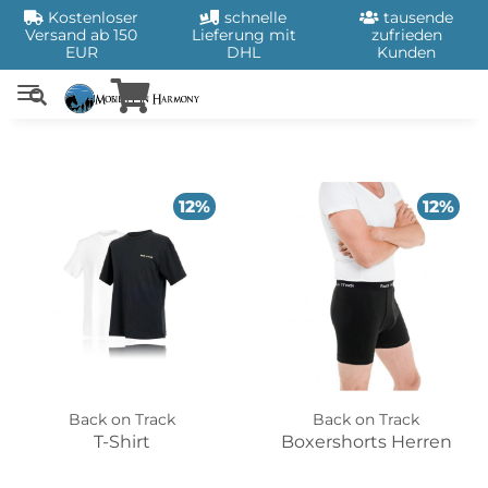
Kostenloser
schnelle
tausende
Versand ab 150
Lieferung mit
zufrieden
EUR
DHL
Kunden
12%
12%
Back on Track
Back on Track
T-Shirt
Boxershorts Herren