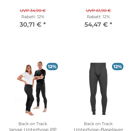
UVP 34,90 €
UVP 61,90 €
Rabatt:
12%
Rabatt:
12%
30,71 €
*
54,47 €
*
12%
12%
Back on Track
Back on Track
lange Unterhose PP
Unterhose-Baselayer