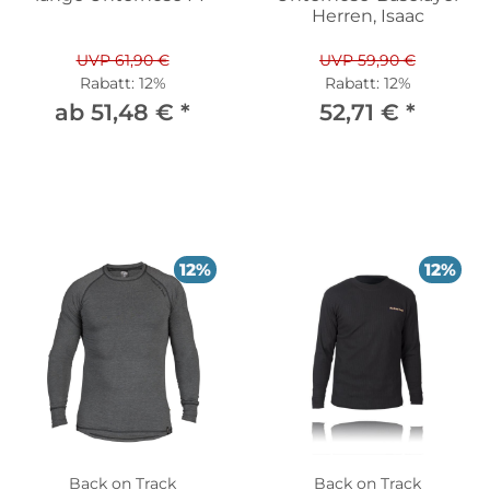
Herren, Isaac
UVP 61,90 €
UVP 59,90 €
Rabatt:
12%
Rabatt:
12%
ab 51,48 €
*
52,71 €
*
12%
12%
Back on Track
Back on Track