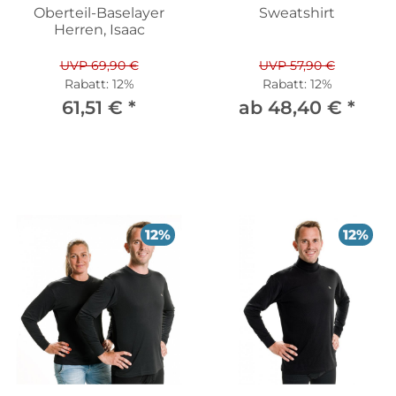
Oberteil-Baselayer
Sweatshirt
Herren, Isaac
UVP 69,90 €
UVP 57,90 €
Rabatt:
12%
Rabatt:
12%
61,51 €
*
ab 48,40 €
*
12%
12%