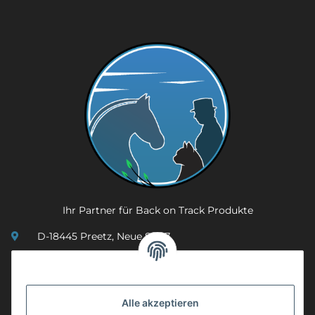
Ihr Partner für Back on Track Produkte
D-18445 Preetz, Neue Str. 7
(0049) 3 83 23 26 44 07
info@mobility-in-harmony.de
Alle akzeptieren