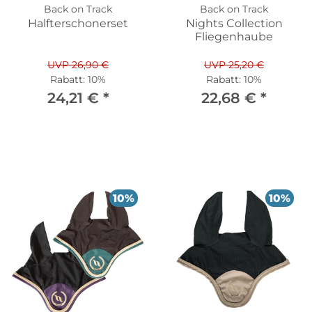
Back on Track
Back on Track
Halfterschonerset
Nights Collection
Fliegenhaube
UVP 26,90 €
UVP 25,20 €
Rabatt:
10%
Rabatt:
10%
24,21 €
*
22,68 €
*
10%
10%