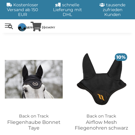
Kostenloser
schnelle
tausende
Versand ab 150
Lieferung mit
zufrieden
EUR
DHL
Kunden
10%
Back on Track
Back on Track
Fliegenhaube Bonnet
Airflow Mesh
Taye
Fliegenohren schwarz