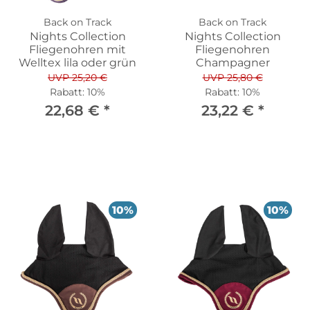
Back on Track
Back on Track
Nights Collection
Nights Collection
Fliegenohren mit
Fliegenohren
Welltex lila oder grün
Champagner
UVP 25,20 €
UVP 25,80 €
Rabatt:
10%
Rabatt:
10%
22,68 €
*
23,22 €
*
10%
10%