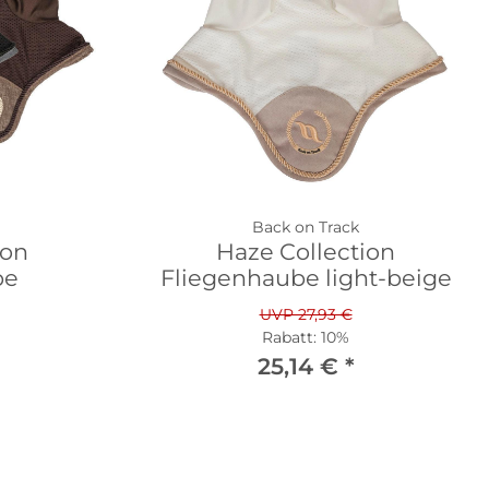
Back on Track
ion
Haze Collection
be
Fliegenhaube light-beige
UVP 27,93 €
Rabatt:
10%
25,14 €
*