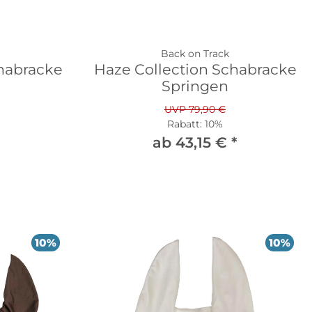
Back on Track
habracke
Haze Collection Schabracke
Springen
UVP 79,90 €
Rabatt:
10%
ab 43,15 €
*
10%
10%