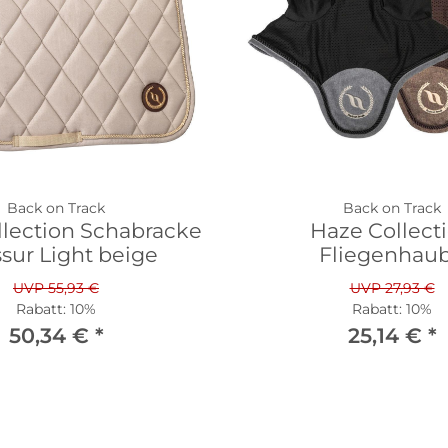
Back on Track
Back on Track
llection Schabracke
Haze Collect
sur Light beige
Fliegenhau
UVP 55,93 €
UVP 27,93 €
Rabatt:
10%
Rabatt:
10%
50,34 €
*
25,14 €
*