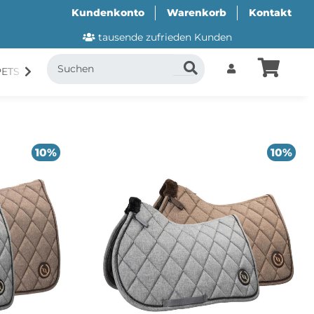
Kundenkonto
Warenkorb
Kontakt
tausende zufrieden Kunden
PETS
CANI.COOL
SUITICAL
GESCHENKUTSCH
10%
10%