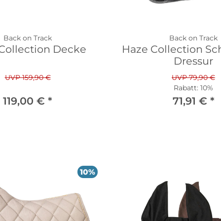
Back on Track
Back on Track
Collection Decke
Haze Collection Sc
Dressur
UVP 159,90 €
UVP 79,90 €
Rabatt:
10%
119,00 €
*
71,91 €
*
10%