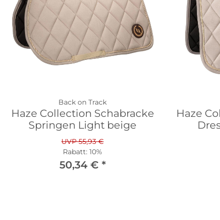
Back on Track
Haze Collection Schabracke
Haze Co
Springen Light beige
Dres
UVP 55,93 €
Rabatt:
10%
50,34 €
*