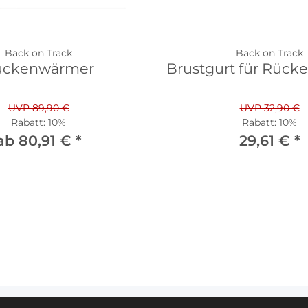
Back on Track
Back on Track
ückenwärmer
Brustgurt für Rüc
UVP 89,90 €
UVP 32,90 €
Rabatt:
10%
Rabatt:
10%
ab 80,91 €
*
29,61 €
*