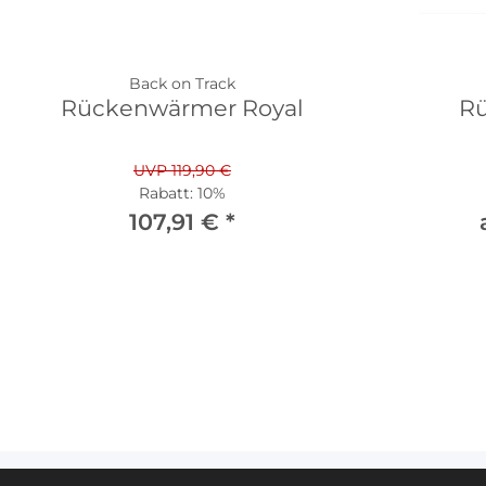
Back on Track
Rückenwärmer Royal
R
UVP 119,90 €
Rabatt:
10%
107,91 €
*