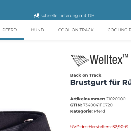
schnelle Lieferung mit DHL
PFERD
HUND
COOL ON TRACK
COOLING 
Back on Track
Brustgurt für 
Artikelnummer:
21020000
GTIN:
7340041110720
Kategorie:
Pferd
UVP des Herstellers: 32,90 €