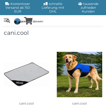
Kostenloser
schnelle
tausende
Versand ab 150
Lieferung mit
zufrieden
EUR
DHL
Kunden
cani.cool
cani.cool
cani.cool