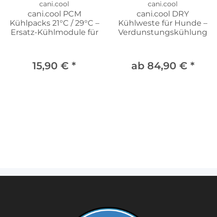
cani.cool
cani.cool
cani.cool PCM
cani.cool DRY
Kühlpacks 21°C / 29°C –
Kühlweste für Hunde –
Ersatz-Kühlmodule für
Verdunstungskühlung
PCM Kühlweste
| bis zu 72 Stunden
Kühlung | 100% trocken
15,90 €
*
ab 84,90 €
*