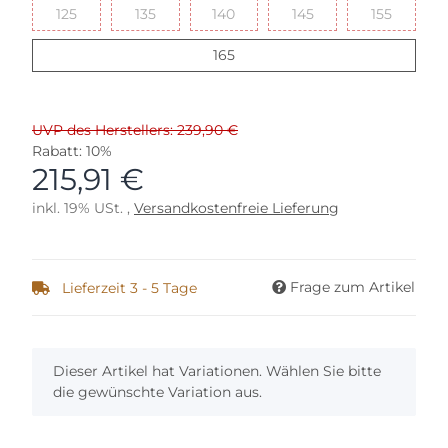
125
135
140
145
155
125
135
140
145
155
165
165
UVP des Herstellers: 239,90 €
Rabatt:
10%
215,91 €
inkl. 19% USt. ,
Versandkostenfreie Lieferung
Frage zum Artikel
Lieferzeit 3 - 5 Tage
x
Dieser Artikel hat Variationen. Wählen Sie bitte
die gewünschte Variation aus.