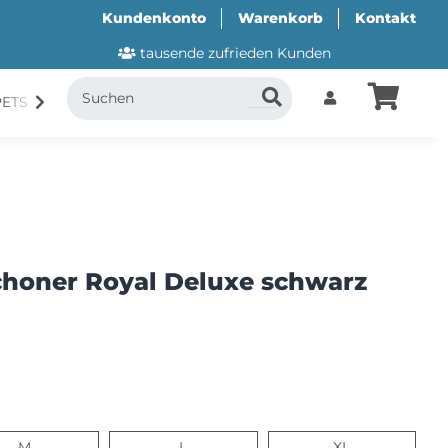
Kundenkonto
Warenkorb
Kontakt
tausende zufrieden Kunden
PETS
CANI.COOL
SUITICAL
GESCHENKUTSCH
honer Royal Deluxe schwarz
M
L
XL
M
L
XL