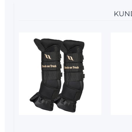
KUND
10%