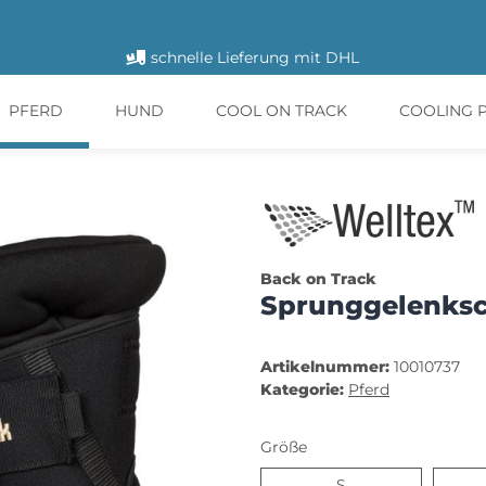
schnelle Lieferung mit DHL
PFERD
HUND
COOL ON TRACK
COOLING 
Back on Track
Sprunggelenksc
Artikelnummer:
10010737
Kategorie:
Pferd
Größe
S
S