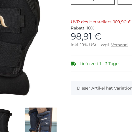
UVP des Herstellers: 109,90 €
Rabatt:
10%
98,91 €
inkl. 19% USt. , zzgl.
Versand
Lieferzeit 1 - 3 Tage
x
Dieser Artikel hat Variati