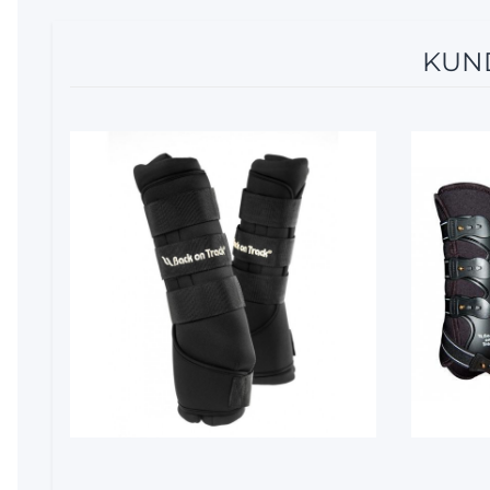
KUND
10%