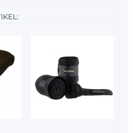
IKEL:
10%