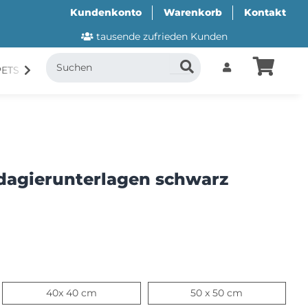
Kundenkonto
Warenkorb
Kontakt
tausende zufrieden Kunden
PETS
CANI.COOL
SUITICAL
GESCHENKUTSCH
dagierunterlagen schwarz
m
40x 40 cm
50 x 50 cm
40x 40 cm
50 x 50 cm