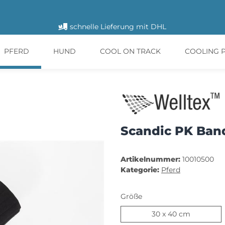
schnelle Lieferung mit DHL
PFERD
HUND
COOL ON TRACK
COOLING 
Scandic PK Ban
Artikelnummer:
10010500
Kategorie:
Pferd
Größe
30 x 40 c
30 x 40 cm