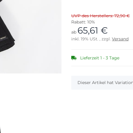
UVP des Herstellers: 72,90 €
Rabatt:
10%
65,61 €
ab
inkl. 19% USt. , zzgl.
Versand
Lieferzeit 1 - 3 Tage
x
Dieser Artikel hat Variati