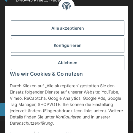
D-18445 Preetz, Neue Str. 7
(0049) 3 83 23 26 44 07
info@mobility-in-harmony.de
Alle akzeptieren
Informationen
Konfigurieren
Back on Track
Ablehnen
ZAHLUNGSMETHODEN
Wie wir Cookies & Co nutzen
Durch Klicken auf „Alle akzeptieren“ gestatten Sie den
Einsatz folgender Dienste auf unserer Website: YouTube,
Vimeo, ReCaptcha, Google Analytics, Google Ads, Google
Tag Manager, SHOPVOTE. Sie können die Einstellung
Widerrufsbutton
jederzeit ändern (Fingerabdruck-Icon links unten). Weitere
Details finden Sie unter
Konfigurieren
und in unserer
Datenschutzerklärung
.
©
2026 Mobility in Harmony - Ihr Partner für Back on Track