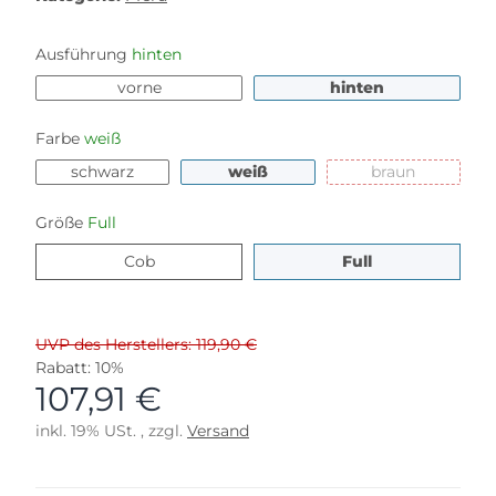
Ausführung
hinten
vorne
hinten
vorne
hinten
Farbe
weiß
schwarz
weiß
braun
schwarz
weiß
braun
Größe
Full
Cob
Full
Cob
Full
UVP des Herstellers: 119,90 €
Rabatt:
10%
107,91 €
inkl. 19% USt. , zzgl.
Versand