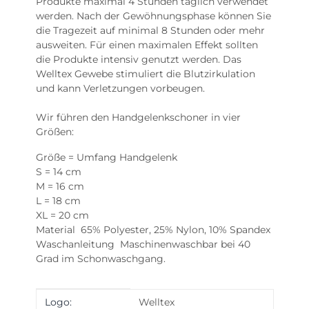
Produkte maximal 4 Stunden täglich verwendet
werden. Nach der Gewöhnungsphase können Sie
die Tragezeit auf minimal 8 Stunden oder mehr
ausweiten. Für einen maximalen Effekt sollten
die Produkte intensiv genutzt werden. Das
Welltex Gewebe stimuliert die Blutzirkulation
und kann Verletzungen vorbeugen.
Wir führen den Handgelenkschoner in vier
Größen:
Größe = Umfang Handgelenk
S = 14 cm
M = 16 cm
L = 18 cm
XL = 20 cm
Material 65% Polyester, 25% Nylon, 10% Spandex
Waschanleitung Maschinenwaschbar bei 40
Grad im Schonwaschgang.
Produkteigenschaft
Wert
Logo:
Welltex