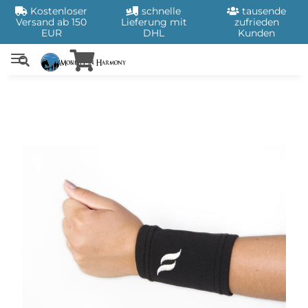
Kostenloser
schnelle
tausende
Versand ab 150
Lieferung mit
zufrieden
EUR
DHL
Kunden