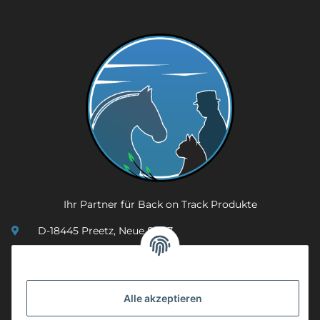
Ihr Partner für Back on Track Produkte
D-18445 Preetz, Neue Str. 7
(0049) 3 83 23 26 44 07
info@mobility-in-harmony.de
Alle akzeptieren