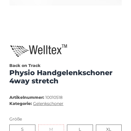
Back on Track
Physio Handgelenkschoner
4way stretch
Artikelnummer:
10010518
Kategorie:
Gelenkschoner
Größe
S
M
L
XL
S
M
L
XL