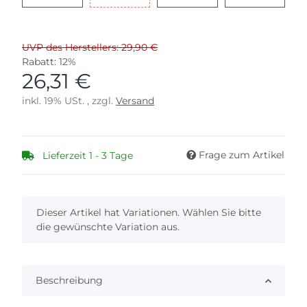
UVP des Herstellers: 29,90 €
Rabatt:
12%
26,31 €
inkl. 19% USt. , zzgl.
Versand
Frage zum Artikel
Lieferzeit 1 - 3 Tage
x
Dieser Artikel hat Variationen. Wählen Sie bitte
die gewünschte Variation aus.
Beschreibung