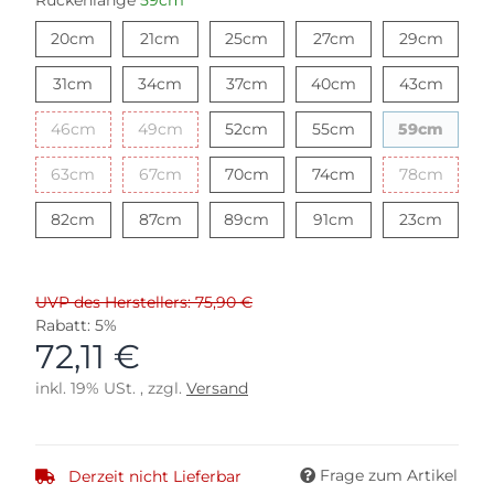
Rückenlänge
59cm
20cm
21cm
25cm
27cm
29cm
20cm
21cm
25cm
27cm
29cm
31cm
34cm
37cm
40cm
43cm
31cm
34cm
37cm
40cm
43cm
46cm
49cm
52cm
55cm
59cm
46cm
49cm
52cm
55cm
59cm
63cm
67cm
70cm
74cm
78cm
63cm
67cm
70cm
74cm
78cm
82cm
87cm
89cm
91cm
23cm
82cm
87cm
89cm
91cm
23cm
UVP des Herstellers: 75,90 €
Rabatt:
5%
72,11 €
inkl. 19% USt. , zzgl.
Versand
Frage zum Artikel
Derzeit nicht Lieferbar