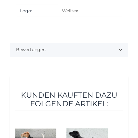
Produkteigenschaft
Wert
Logo:
Welltex
Bewertungen
KUNDEN KAUFTEN DAZU
FOLGENDE ARTIKEL:
5%
5%