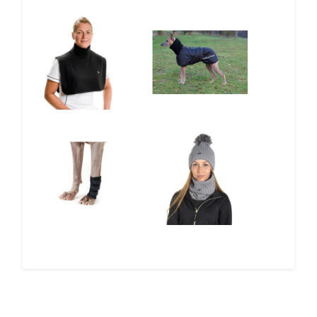
12%
5%
5%
12%