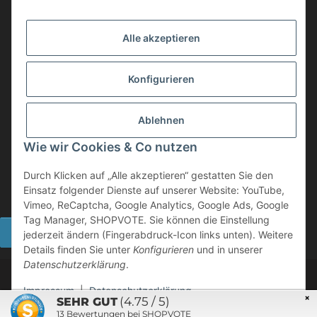
info@mobility-in-harmony.de
Alle akzeptieren
Informationen
Konfigurieren
Back on Track
Ablehnen
ZAHLUNGSMETHODEN
Wie wir Cookies & Co nutzen
Durch Klicken auf „Alle akzeptieren“ gestatten Sie den
Einsatz folgender Dienste auf unserer Website: YouTube,
Vimeo, ReCaptcha, Google Analytics, Google Ads, Google
Tag Manager, SHOPVOTE. Sie können die Einstellung
Widerrufsbutton
jederzeit ändern (Fingerabdruck-Icon links unten). Weitere
Details finden Sie unter
Konfigurieren
und in unserer
Datenschutzerklärung
.
©
2026 Mobility in Harmony - Ihr Partner für Back on Track
Produkte
Impressum
|
Datenschutzerklärung
×
(4.75 / 5)
SEHR GUT
Powered by
JTL-Shop
13
Bewertungen bei SHOPVOTE
* Alle Preise inkl. gesetzlicher USt., zzgl.
Versand