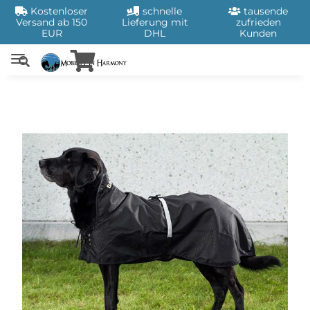
Kostenloser
schnelle
tausende
Versand ab 150
Lieferung mit
zufrieden
EUR
DHL
Kunden