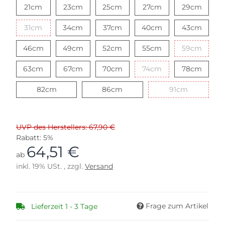
21cm
23cm
25cm
27cm
29cm
21cm
23cm
25cm
27cm
29cm
31cm
34cm
37cm
40cm
43cm
31cm
34cm
37cm
40cm
43cm
46cm
49cm
52cm
55cm
59cm
46cm
49cm
52cm
55cm
59cm
63cm
67cm
70cm
74cm
78cm
63cm
67cm
70cm
74cm
78cm
82cm
86cm
91cm
82cm
86cm
91cm
UVP des Herstellers: 67,90 €
Rabatt:
5%
64,51 €
ab
inkl. 19% USt. , zzgl.
Versand
Frage zum Artikel
Lieferzeit 1 - 3 Tage