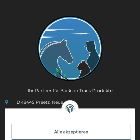
Ihr Partner für Back on Track Produkte
D-18445 Preetz, Neue Str. 7
(0049) 3 83 23 26 44 07
info@mobility-in-harmony.de
Alle akzeptieren