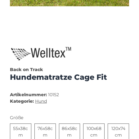
Back on Track
Hundematratze Cage Fit
Artikelnummer:
10152
Kategorie:
Hund
Größe
55x38c
76x58c
86x58c
100x68
120x74
55x38cm
76x58cm
86x58cm
100x68cm
120x74
m
m
m
cm
cm