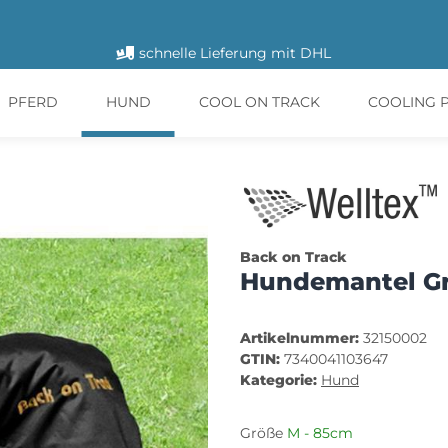
schnelle Lieferung mit DHL
PFERD
HUND
COOL ON TRACK
COOLING 
Back on Track
Hundemantel G
Artikelnummer:
32150002
GTIN:
7340041103647
Kategorie:
Hund
Größe
M - 85cm