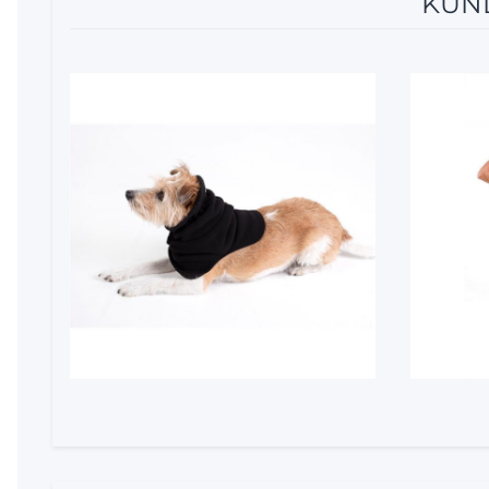
KUND
5%