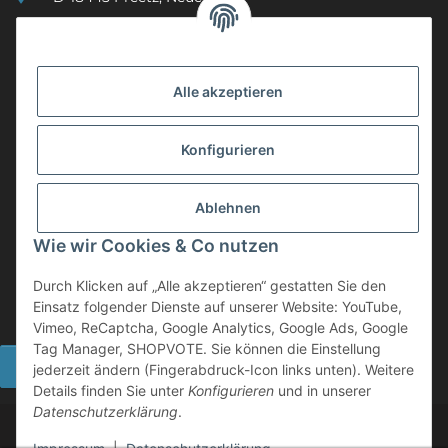
(0049) 3 83 23 26 44 07
info@mobility-in-harmony.de
Alle akzeptieren
Informationen
Konfigurieren
Back on Track
Ablehnen
ZAHLUNGSMETHODEN
Wie wir Cookies & Co nutzen
Durch Klicken auf „Alle akzeptieren“ gestatten Sie den
Einsatz folgender Dienste auf unserer Website: YouTube,
Vimeo, ReCaptcha, Google Analytics, Google Ads, Google
Tag Manager, SHOPVOTE. Sie können die Einstellung
Widerrufsbutton
jederzeit ändern (Fingerabdruck-Icon links unten). Weitere
Details finden Sie unter
Konfigurieren
und in unserer
Datenschutzerklärung
.
©
2026 Mobility in Harmony - Ihr Partner für Back on Track
Produkte