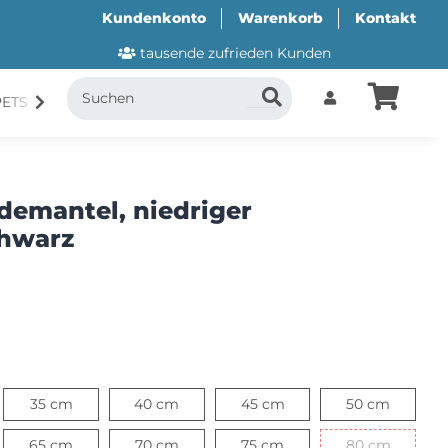
Kundenkonto
Warenkorb
Kontakt
tausende zufrieden Kunden
PETS
CANI.COOL
SUITICAL
GESCHENKUTSCH
demantel, niedriger
chwarz
cm
35 cm
40 cm
45 cm
50 cm
35 cm
40 cm
45 cm
50 cm
cm
65 cm
70 cm
75 cm
80 cm
65 cm
70 cm
75 cm
80 cm