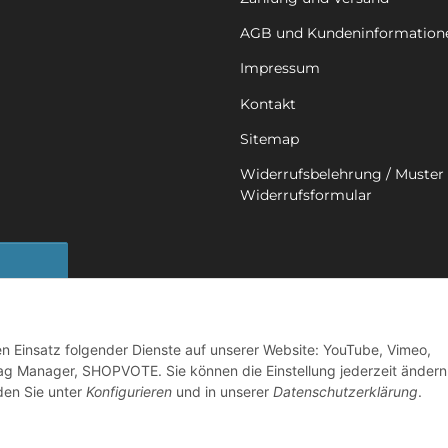
AGB und Kundeninformation
Impressum
Kontakt
Sitemap
Widerrufsbelehrung / Muster 
Widerrufsformular
sbutton
den Einsatz folgender Dienste auf unserer Website: YouTube, Vimeo,
ag Manager, SHOPVOTE. Sie können die Einstellung jederzeit ändern
nden Sie unter
Konfigurieren
und in unserer
Datenschutzerklärung
.
©
2026 Mobility in Harmony - Ihr Partner für Back on Track Produkte
Powered by
JTL-Shop