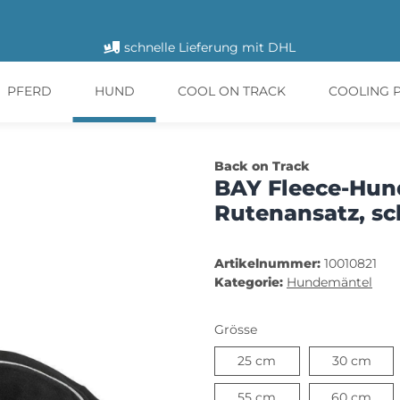
schnelle Lieferung mit DHL
PFERD
HUND
COOL ON TRACK
COOLING 
Back on Track
BAY Fleece-Hun
Rutenansatz, s
Artikelnummer:
10010821
Kategorie:
Hundemäntel
Grösse
25 cm
30 
25 cm
30 cm
55 cm
60 
55 cm
60 cm