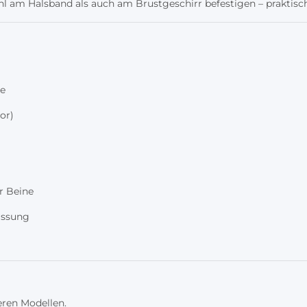
hl am Halsband als auch am Brustgeschirr befestigen – praktisch 
ce
or)
g
r Beine
assung
ren Modellen.