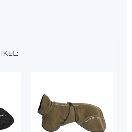
IKEL:
5%