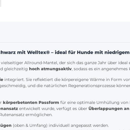
hwarz mit Welltex® – ideal für Hunde mit niedrige
 vielseitiger Allround-Mantel, der sich das ganze Jahr über ideal
d gleichzeitig
hoch atmungsaktiv
, sodass es ein angenehmes 
ie
integriert. Sie reflektiert die körpereigene Wärme in Form vo
eschmeidig, und die natürlichen Regenerationsprozesse können u
er
körperbetonten Passform
für eine optimale Umhüllung von 
enansatz
entwickelt wurde, verfügt es über
Überlappungen an 
 Rutenansatz ermöglichen.
zügen
(oben & Umfang) individuell angepasst werden.