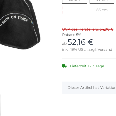
85 
85 cm
UVP des Herstellers: 54,90 €
Rabatt:
5%
52,16 €
ab
inkl. 19% USt. , zzgl.
Versand
Lieferzeit 1 - 3 Tage
x
Dieser Artikel hat Variati