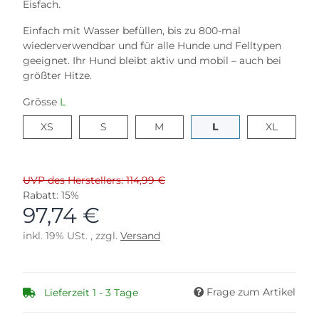
Eisfach.
Einfach mit Wasser befüllen, bis zu 800-mal
wiederverwendbar und für alle Hunde und Felltypen
geeignet. Ihr Hund bleibt aktiv und mobil – auch bei
größter Hitze.
Grösse
L
XS
S
M
L
XL
XS
S
M
L
XL
UVP des Herstellers: 114,99 €
Rabatt:
15%
97,74 €
inkl. 19% USt. , zzgl.
Versand
Frage zum Artikel
Lieferzeit 1 - 3 Tage