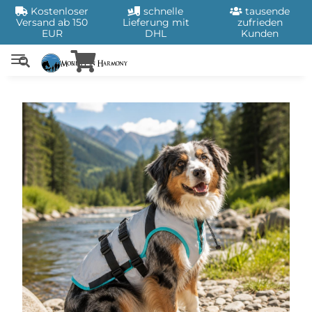
Kostenloser
schnelle
tausende
Versand ab 150
Lieferung mit
zufrieden
EUR
DHL
Kunden