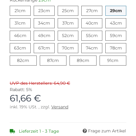
Rückenlänge
29cm
21cm
23cm
25cm
27cm
29cm
21cm
23cm
25cm
27cm
29cm
31cm
34cm
37cm
40cm
43cm
31cm
34cm
37cm
40cm
43cm
46cm
49cm
52cm
55cm
59cm
46cm
49cm
52cm
55cm
59cm
63cm
67cm
70cm
74cm
78cm
63cm
67cm
70cm
74cm
78cm
82cm
87cm
89cm
91cm
82cm
87cm
89cm
91cm
UVP des Herstellers: 64,90 €
Rabatt:
5%
61,66 €
inkl. 19% USt. , zzgl.
Versand
Frage zum Artikel
Lieferzeit 1 - 3 Tage