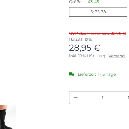
Größe:
L: 43-45
S: 35-38
S: 35-38
UVP des Herstellers: 32,90 €
Rabatt:
12%
28,95 €
inkl. 19% USt. , zzgl.
Versand
Lieferzeit 1 - 3 Tage