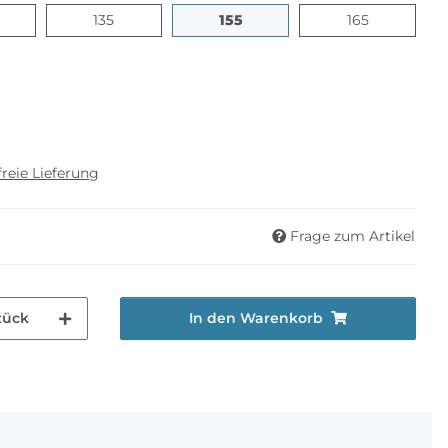
25
135
155
165
135
155
165
reie Lieferung
Frage zum Artikel
tück
In den Warenkorb