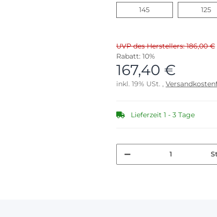
145
1
145
125
UVP des Herstellers: 186,00 €
Rabatt:
10%
167,40 €
inkl. 19% USt. ,
Versandkostenf
Lieferzeit 1 - 3 Tage
S