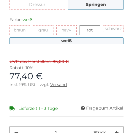
Dressur
Springen
Dressur
Springen
Farbe
weiß
schw
schwarz
braun
grau
navy
rot
braun
grau
navy
rot
weiß
weiß
UVP des Herstellers: 86,00 €
Rabatt:
10%
77,40 €
inkl. 19% USt. , zzgl.
Versand
Frage zum Artikel
Lieferzeit 1 - 3 Tage
Stück