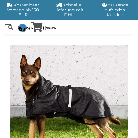
Kostenloser
schnelle
tausende
Versand ab 150
Lieferung mit
zufrieden
EUR
DHL
Kunden