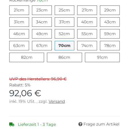
Rückenlänge
70cm
21cm
23cm
25cm
27cm
29cm
21cm
23cm
25cm
27cm
29cm
31cm
34cm
37cm
40cm
43cm
31cm
34cm
37cm
40cm
43cm
46cm
49cm
52cm
55cm
59cm
46cm
49cm
52cm
55cm
59cm
63cm
67cm
70cm
74cm
78cm
63cm
67cm
70cm
74cm
78cm
82cm
86cm
91cm
82cm
86cm
91cm
UVP des Herstellers: 96,90 €
Rabatt:
5%
92,06 €
inkl. 19% USt. , zzgl.
Versand
Frage zum Artikel
Lieferzeit 1 - 3 Tage