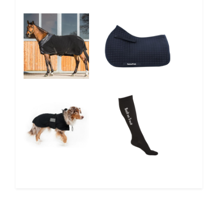
10%
10%
5%
12%