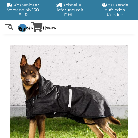
Kostenloser
schnelle
tausende
Versand ab 150
Lieferung mit
zufrieden
EUR
DHL
Kunden