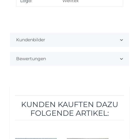
Produkteigenschaft
Wert
Logo:
Welltex
Kundenbilder
Bewertungen
KUNDEN KAUFTEN DAZU
FOLGENDE ARTIKEL:
5%
5%