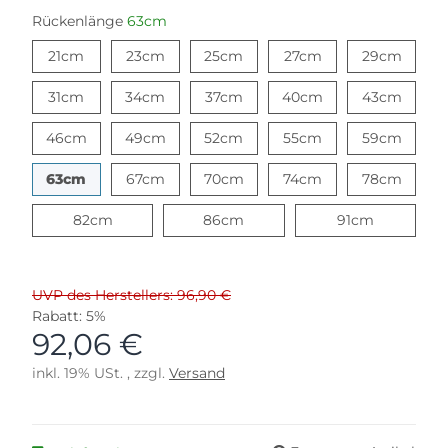
Rückenlänge
63cm
21cm
23cm
25cm
27cm
29cm
21cm
23cm
25cm
27cm
29cm
31cm
34cm
37cm
40cm
43cm
31cm
34cm
37cm
40cm
43cm
46cm
49cm
52cm
55cm
59cm
46cm
49cm
52cm
55cm
59cm
63cm
67cm
70cm
74cm
78cm
63cm
67cm
70cm
74cm
78cm
82cm
86cm
91cm
82cm
86cm
91cm
UVP des Herstellers: 96,90 €
Rabatt:
5%
92,06 €
inkl. 19% USt. , zzgl.
Versand