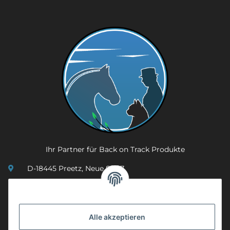
Ihr Partner für Back on Track Produkte
D-18445 Preetz, Neue Str. 7
(0049) 3 83 23 26 44 07
info@mobility-in-harmony.de
Alle akzeptieren