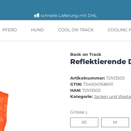
schnelle Lieferung mit DHL
PFERD
HUND
COOL ON TRACK
COOLING 
Back on Track
Reflektierende 
Artikelnummer:
72103503
GTIN:
7340041168691
HAN:
72103503
Kategorie:
Jacken und West
Grösse
L
XS
M
XS
M