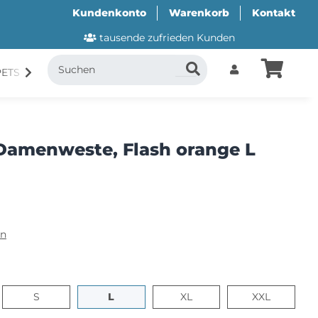
Kundenkonto
Warenkorb
Kontakt
tausende zufrieden Kunden
PETS
CANI.COOL
SUITICAL
GESCHENKUTSCH
Damenweste, Flash orange L
en
S
L
XL
XXL
S
L
XL
XXL