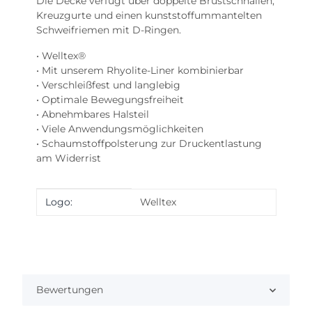
Die Decke verfügt über doppelte Brustschnallen,
Kreuzgurte und einen kunststoffummantelten
Schweifriemen mit D-Ringen.
• Welltex®
• Mit unserem Rhyolite-Liner kombinierbar
• Verschleißfest und langlebig
• Optimale Bewegungsfreiheit
• Abnehmbares Halsteil
• Viele Anwendungsmöglichkeiten
• Schaumstoffpolsterung zur Druckentlastung
am Widerrist
Produkteigenschaft
Wert
Logo:
Welltex
Bewertungen