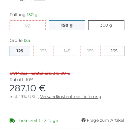
Füllung
150 g
0g
150 g
300 g
0g
150 g
300 g
Größe
125
125
135
145
155
165
125
135
145
155
165
UVP des Herstellers: 319,00 €
Rabatt:
10%
287,10 €
inkl. 19% USt. ,
Versandkostenfreie Lieferung
Frage zum Artikel
Lieferzeit 1 - 3 Tage