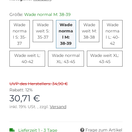
Größe:
Wade normal M: 38-39
Wade
Wade
Wade
Wade
Wade
norma
weit S:
norma
weit M:
norma
Wade weit S: 35-37
Wade weit M: 38-
l S: 35-
35-37
l M:
38-38
l L: 40-
Wade normal S: 35-37
Wade normal M: 38-39
Wade no
37
38-39
42
Wade weit L:
Wade normal
Wade weit XL:
Wade weit L: 40-42
Wade normal XL: 43-45
Wade weit
40-42
XL: 43-45
43-45
UVP des Herstellers: 34,90 €
Rabatt:
12%
30,71 €
inkl. 19% USt. , zzgl.
Versand
Frage zum Artikel
Lieferzeit 1 - 3 Tage