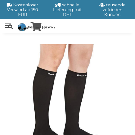
Kostenloser
schnelle
tausende
Versand ab 150
Lieferung mit
zufrieden
EUR
DHL
Kunden