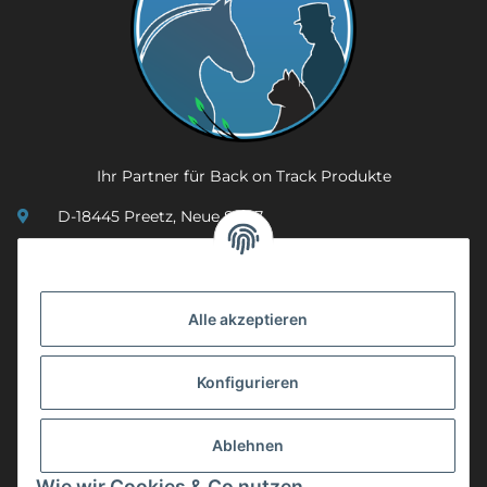
Ihr Partner für Back on Track Produkte
D-18445 Preetz, Neue Str. 7
(0049) 3 83 23 26 44 07
info@mobility-in-harmony.de
Alle akzeptieren
Informationen
Konfigurieren
Back on Track
Ablehnen
ZAHLUNGSMETHODEN
Wie wir Cookies & Co nutzen