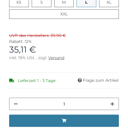
XS
S
M
L
XL
XS
S
M
L
XL
XXL
XXL
UVP des Herstellers: 39,90 €
Rabatt:
12%
35,11 €
inkl. 19% USt. , zzgl.
Versand
Frage zum Artikel
Lieferzeit 1 - 3 Tage