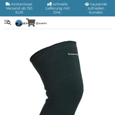
Kostenloser
schnelle
tausende
Versand ab 150
Lieferung mit
zufrieden
EUR
DHL
Kunden