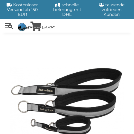
Kostenloser
schnelle
tausende
Versand ab 150
Lieferung mit
zufrieden
EUR
DHL
Kunden