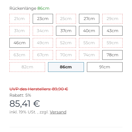
Rückenlänge
86cm
21cm
23cm
25cm
27cm
29cm
21cm
23cm
25cm
27cm
29cm
31cm
34cm
37cm
40cm
43cm
31cm
34cm
37cm
40cm
43cm
46cm
49cm
52cm
55cm
59cm
46cm
49cm
52cm
55cm
59cm
63cm
67cm
70cm
74cm
78cm
63cm
67cm
70cm
74cm
78cm
82cm
86cm
91cm
82cm
86cm
91cm
UVP des Herstellers: 89,90 €
Rabatt:
5%
85,41 €
inkl. 19% USt. , zzgl.
Versand