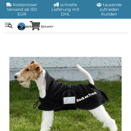
Kostenloser
schnelle
tausende
Versand ab 150
Lieferung mit
zufrieden
EUR
DHL
Kunden