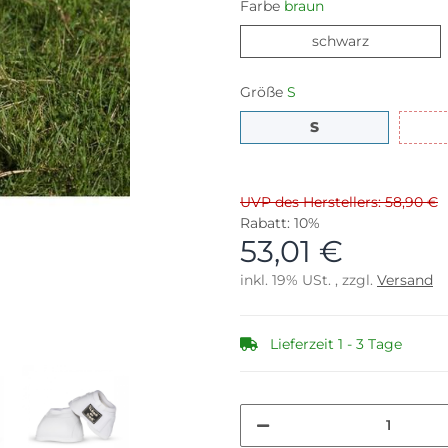
Farbe
braun
schwarz
schwarz
Größe
S
S
S
UVP des Herstellers: 58,90 €
Rabatt:
10%
53,01 €
inkl. 19% USt. , zzgl.
Versand
Lieferzeit 1 - 3 Tage