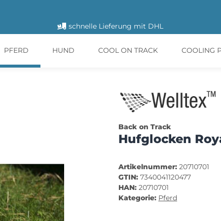
schnelle Lieferung mit DHL
PFERD
HUND
COOL ON TRACK
COOLING 
Back on Track
Hufglocken Roya
Artikelnummer:
20710701
GTIN:
7340041120477
HAN:
20710701
Kategorie:
Pferd