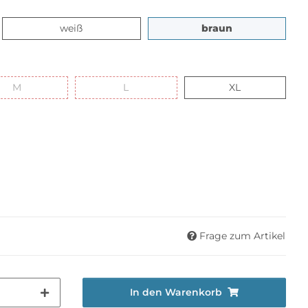
weiß
braun
weiß
braun
M
L
XL
M
L
XL
Frage zum Artikel
In den Warenkorb