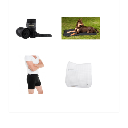
10%
5%
12%
10%