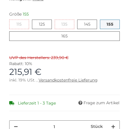
Größe
155
115
125
135
145
155
115
125
135
145
155
165
165
UVP des Herstellers: 239,90 €
Rabatt:
10%
215,91 €
inkl. 19% USt. ,
Versandkostenfreie Lieferung
Frage zum Artikel
Lieferzeit 1 - 3 Tage
Stück