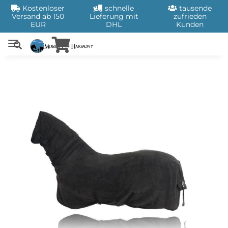
Kostenloser
schnelle
tausende
Versand ab 150
Lieferung mit
zufrieden
EUR
DHL
Kunden