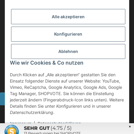
info@mobility-in-harmony.de
Alle akzeptieren
Informationen
Konfigurieren
Back on Track
Ablehnen
ZAHLUNGSMETHODEN
Wie wir Cookies & Co nutzen
Durch Klicken auf „Alle akzeptieren“ gestatten Sie den
Einsatz folgender Dienste auf unserer Website: YouTube,
Vimeo, ReCaptcha, Google Analytics, Google Ads, Google
Tag Manager, SHOPVOTE. Sie können die Einstellung
Widerrufsbutton
jederzeit ändern (Fingerabdruck-Icon links unten). Weitere
Details finden Sie unter
Konfigurieren
und in unserer
Datenschutzerklärung
.
©
2026 Mobility in Harmony - Ihr Partner für Back on Track
Produkte
Impressum
|
Datenschutzerklärung
×
(4.75 / 5)
SEHR GUT
Powered by
JTL-Shop
13
Bewertungen bei SHOPVOTE
* Alle Preise inkl. gesetzlicher USt., zzgl.
Versand