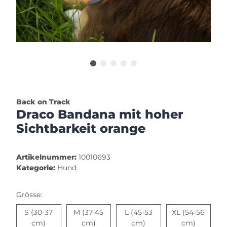
Back on Track
Draco Bandana mit hoher
Sichtbarkeit orange
Artikelnummer:
10010693
Kategorie:
Hund
Grösse:
S (30-37
M (37-45
L (45-53
XL (54-56
S (30-37 cm)
M (37-45 cm)
L (45-53 cm)
XL (54-5
cm)
cm)
cm)
cm)