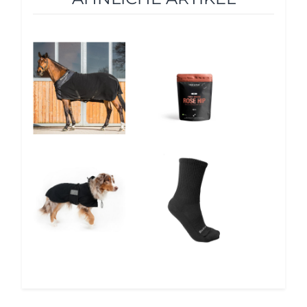
10%
5%
5%
12%