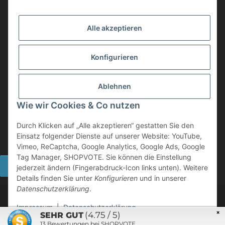
info@mobility-in-harmony.de
Alle akzeptieren
Informationen
Konfigurieren
Back on Track
Ablehnen
ZAHLUNGSMETHODEN
Wie wir Cookies & Co nutzen
Durch Klicken auf „Alle akzeptieren“ gestatten Sie den
Einsatz folgender Dienste auf unserer Website: YouTube,
Vimeo, ReCaptcha, Google Analytics, Google Ads, Google
Tag Manager, SHOPVOTE. Sie können die Einstellung
Widerrufsbutton
jederzeit ändern (Fingerabdruck-Icon links unten). Weitere
Details finden Sie unter
Konfigurieren
und in unserer
Datenschutzerklärung
.
©
2026 Mobility in Harmony - Ihr Partner für Back on Track
Produkte
Impressum
|
Datenschutzerklärung
×
(4.75 / 5)
SEHR GUT
Powered by
JTL-Shop
13
Bewertungen bei SHOPVOTE
* Alle Preise inkl. gesetzlicher USt., zzgl.
Versand