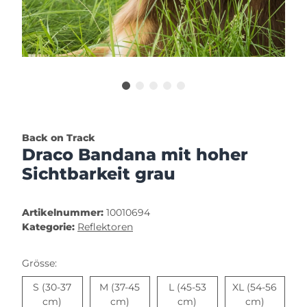
Back on Track
Draco Bandana mit hoher
Sichtbarkeit grau
Artikelnummer:
10010694
Kategorie:
Reflektoren
Grösse:
S (30-37
M (37-45
L (45-53
XL (54-56
S (30-37 cm)
M (37-45 cm)
L (45-53 cm)
XL (54-5
cm)
cm)
cm)
cm)