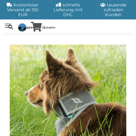
Kostenloser
schnelle
tausende
Versand ab 150
Lieferung mit
zufrieden
EUR
DHL
Kunden