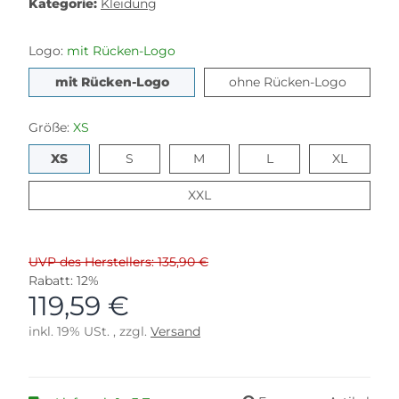
Kategorie:
Kleidung
Logo:
mit Rücken-Logo
mit Rücken-Logo
ohne Rü
mit Rücken-Logo
ohne Rücken-Logo
Größe:
XS
XS
S
M
L
XL
XS
S
M
L
XL
XXL
XXL
UVP des Herstellers: 135,90 €
Rabatt:
12%
119,59 €
inkl. 19% USt. , zzgl.
Versand