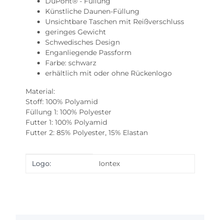
DuPont® - Füllung
Künstliche Daunen-Füllung
Unsichtbare Taschen mit Reißverschluss
geringes Gewicht
Schwedisches Design
Enganliegende Passform
Farbe: schwarz
erhältlich mit oder ohne Rückenlogo
Material:
Stoff:
100% Polyamid
Füllung 1:
100% Polyester
Futter 1:
100% Polyamid
Futter 2:
85% Polyester,
15% Elastan
Produkteigenschaft
Wert
Logo:
Iontex