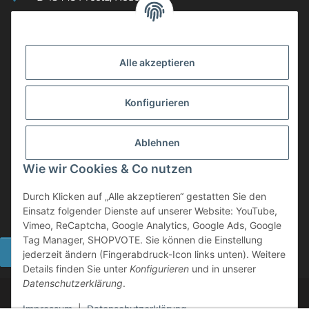
(0049) 3 83 23 26 44 07
info@mobility-in-harmony.de
Alle akzeptieren
Informationen
Konfigurieren
Back on Track
Ablehnen
ZAHLUNGSMETHODEN
Wie wir Cookies & Co nutzen
Durch Klicken auf „Alle akzeptieren“ gestatten Sie den
Einsatz folgender Dienste auf unserer Website: YouTube,
Vimeo, ReCaptcha, Google Analytics, Google Ads, Google
Tag Manager, SHOPVOTE. Sie können die Einstellung
Widerrufsbutton
jederzeit ändern (Fingerabdruck-Icon links unten). Weitere
Details finden Sie unter
Konfigurieren
und in unserer
Datenschutzerklärung
.
©
2026 Mobility in Harmony - Ihr Partner für Back on Track
Produkte
Impressum
|
Datenschutzerklärung