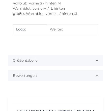
Vollblut: vorne S / hinten M
Warmblut: vorne M / L hinten
großes Warmblut: vorne L / hinten XL
Produkteigenschaft
Wert
Logo:
Welltex
Größentabelle
Bewertungen