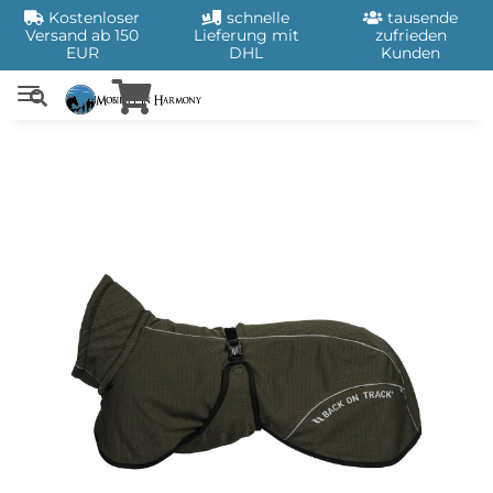
Kostenloser
schnelle
tausende
Versand ab 150
Lieferung mit
zufrieden
EUR
DHL
Kunden