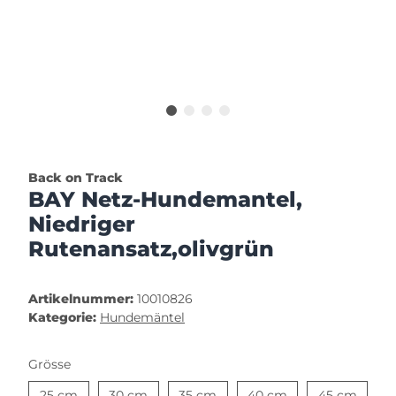
Back on Track
BAY Netz-Hundemantel,
Niedriger
Rutenansatz,olivgrün
Artikelnummer:
10010826
Kategorie:
Hundemäntel
Grösse
25 cm
30 cm
35 cm
40 cm
45 cm
25 cm
30 cm
35 cm
40 cm
45 cm