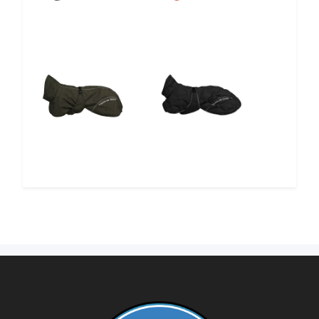
5%
5%