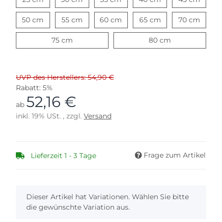
50 cm
55 cm
60 cm
65 cm
70 cm
50 cm
55 cm
60 cm
65 cm
70 cm
75 cm
80 cm
75 cm
80 cm
UVP des Herstellers: 54,90 €
Rabatt:
5%
52,16 €
ab
inkl. 19% USt. , zzgl.
Versand
Frage zum Artikel
Lieferzeit 1 - 3 Tage
x
Dieser Artikel hat Variationen. Wählen Sie bitte
die gewünschte Variation aus.