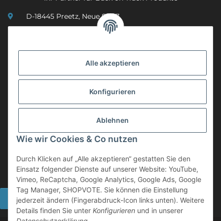
D-18445 Preetz, Neue Str. 7
(0049) 3 83 23 26 44 07
info@mobility-in-harmony.de
Alle akzeptieren
Informationen
Konfigurieren
Back on Track
Ablehnen
ZAHLUNGSMETHODEN
Wie wir Cookies & Co nutzen
Durch Klicken auf „Alle akzeptieren“ gestatten Sie den
Einsatz folgender Dienste auf unserer Website: YouTube,
Vimeo, ReCaptcha, Google Analytics, Google Ads, Google
Tag Manager, SHOPVOTE. Sie können die Einstellung
Widerrufsbutton
jederzeit ändern (Fingerabdruck-Icon links unten). Weitere
Details finden Sie unter
Konfigurieren
und in unserer
Datenschutzerklärung
.