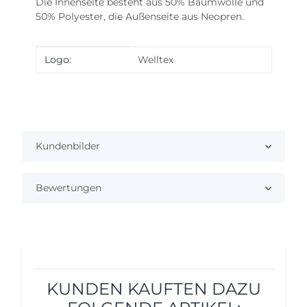
Die Innenseite besteht aus 50% Baumwolle und
50% Polyester, die Außenseite aus Neopren.
Produkteigenschaft
Wert
Logo:
Welltex
Kundenbilder
Bewertungen
KUNDEN KAUFTEN DAZU