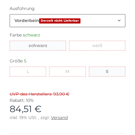
Ausführung
Vorderbein
Derzeit nicht Lieferbar
Farbe
schwarz
schwarz
weiß
schwarz
weiß
Größe
S
L
M
S
L
M
S
UVP des Herstellers: 93,90 €
Rabatt:
10%
84,51 €
inkl. 19% USt. , zzgl.
Versand