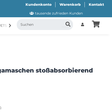
Kundenkonto
Warenkorb
Kontakt
tausende zufrieden Kunden
PETS
CANI.COOL
SUITICAL
GESCHENKUTSCH
sgamaschen stoßabsorbierend
n