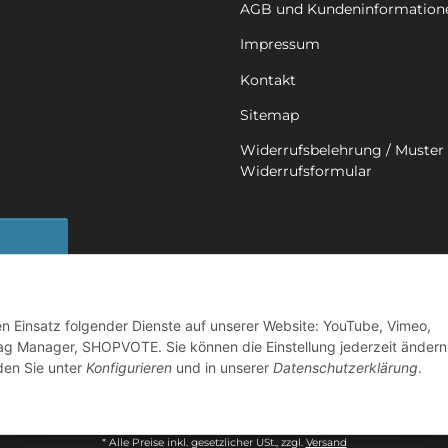
AGB und Kundeninformation
Impressum
Kontakt
Sitemap
Widerrufsbelehrung / Muster 
Widerrufsformular
sbutton
den Einsatz folgender Dienste auf unserer Website: YouTube, Vimeo,
ag Manager, SHOPVOTE. Sie können die Einstellung jederzeit ändern
nden Sie unter
Konfigurieren
und in unserer
Datenschutzerklärung
.
©
2026 Mobility in Harmony - Ihr Partner für Back on Track Produkte
Powered by
JTL-Shop
* Alle Preise inkl. gesetzlicher USt., zzgl.
Versand