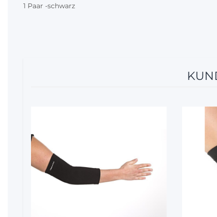
1 Paar -schwarz
KUND
12%