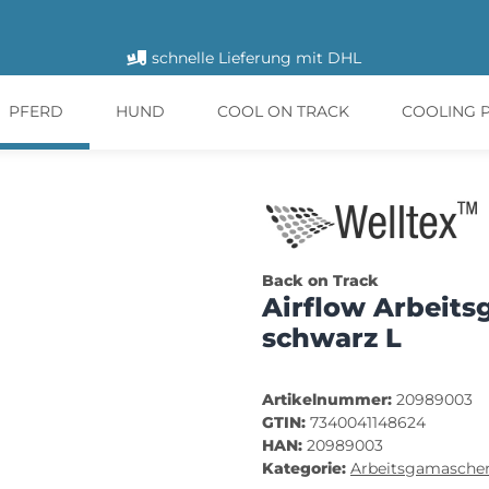
schnelle Lieferung mit DHL
PFERD
HUND
COOL ON TRACK
COOLING 
Back on Track
Airflow Arbeit
schwarz L
Artikelnummer:
20989003
GTIN:
7340041148624
HAN:
20989003
Kategorie:
Arbeitsgamasche