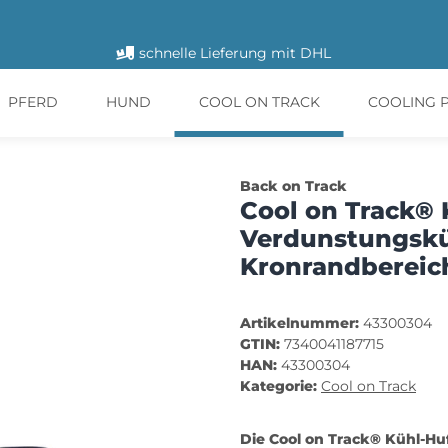
schnelle Lieferung mit DHL
PFERD
HUND
COOL ON TRACK
COOLING 
Back on Track
Cool on Track® 
Verdunstungskü
Kronrandbereic
Artikelnummer:
43300304
GTIN:
7340041187715
HAN:
43300304
Kategorie:
Cool on Track
Die Cool on Track® Kühl-Hu