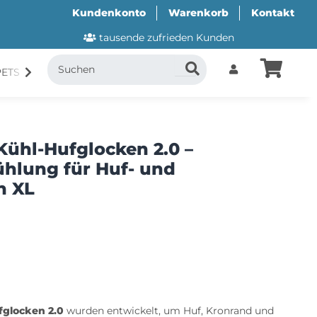
Kundenkonto
Warenkorb
Kontakt
tausende zufrieden Kunden
PETS
CANI.COOL
SUITICAL
GESCHENKUTSCH
Kühl-Hufglocken 2.0 –
hlung für Huf- und
h XL
fglocken 2.0
wurden entwickelt, um Huf, Kronrand und