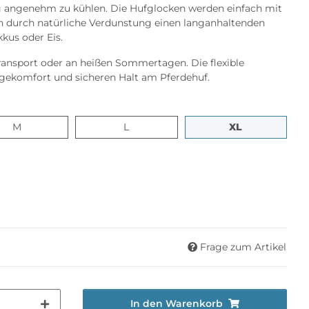
g angenehm zu kühlen. Die Hufglocken werden einfach mit
n durch natürliche Verdunstung einen langanhaltenden
kus oder Eis.
 Transport oder an heißen Sommertagen. Die flexible
gekomfort und sicheren Halt am Pferdehuf.
M
L
XL
M
L
XL
Frage zum Artikel
In den Warenkorb