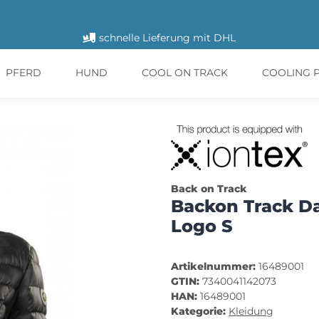
schnelle Lieferung mit DHL
PFERD
HUND
COOL ON TRACK
COOLING 
Back on Track
Backon Track D
Logo S
Artikelnummer:
16489001
GTIN:
7340041142073
HAN:
16489001
Kategorie:
Kleidung