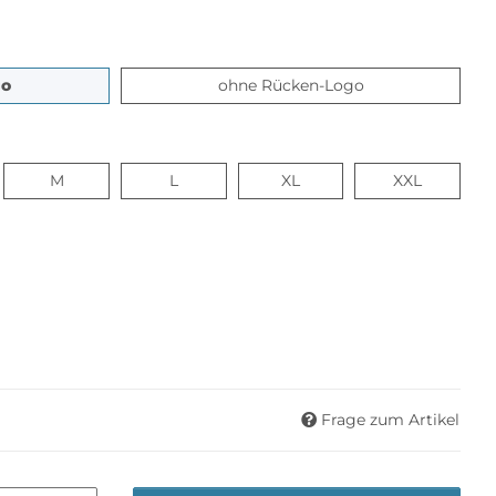
mit Rücken-Logo
ohne Rücken-Lo
go
ohne Rücken-Logo
M
L
XL
XXL
M
L
XL
XXL
Frage zum Artikel