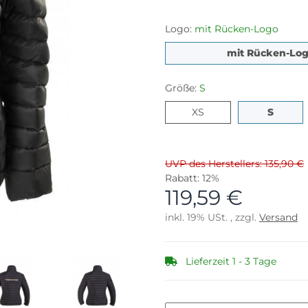
Logo:
mit Rücken-Logo
mit Rücken-Lo
Größe:
S
XS
S
XS
S
UVP des Herstellers: 135,90 €
Rabatt:
12%
119,59 €
inkl. 19% USt. , zzgl.
Versand
Lieferzeit 1 - 3 Tage