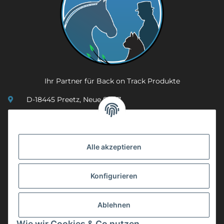
Ihr Partner für Back on Track Produkte
D-18445 Preetz, Neue Str. 7
(0049) 3 83 23 26 44 07
info@mobility-in-harmony.de
Alle akzeptieren
Informationen
Konfigurieren
Back on Track
Ablehnen
ZAHLUNGSMETHODEN
Wie wir Cookies & Co nutzen