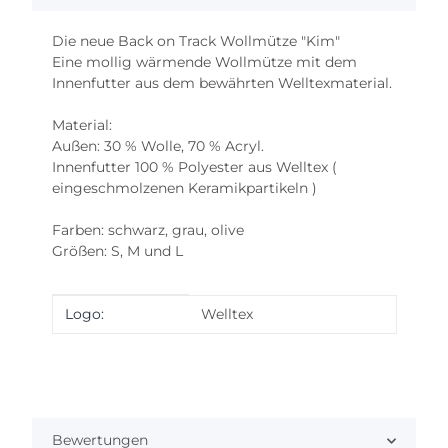
Die neue Back on Track Wollmütze "Kim"
Eine mollig wärmende Wollmütze mit dem
Innenfutter aus dem bewährten Welltexmaterial.
Material:
Außen: 30 % Wolle, 70 % Acryl.
Innenfutter 100 % Polyester aus Welltex (
eingeschmolzenen Keramikpartikeln )
Farben: schwarz, grau, olive
Größen: S, M und L
Produkteigenschaft
Wert
Logo:
Welltex
Bewertungen