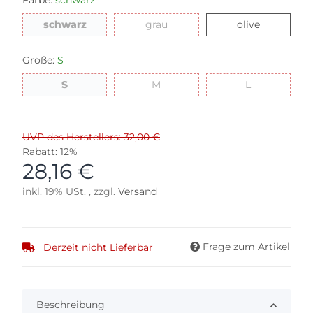
Farbe:
schwarz
schwarz
grau
olive
schwarz
grau
olive
Größe:
S
S
M
L
S
M
L
UVP des Herstellers: 32,00 €
Rabatt:
12%
28,16 €
inkl. 19% USt. , zzgl.
Versand
Frage zum Artikel
Derzeit nicht Lieferbar
Beschreibung