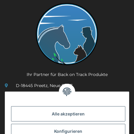
Ihr Partner für Back on Track Produkte
D-18445 Preetz, Neue Str. 7
(0049) 3 83 23 26 44 07
info@mobility-in-harmony.de
Alle akzeptieren
Informationen
Konfigurieren