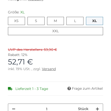
Größe:
XL
XS
S
M
L
XL
XS
S
M
L
XL
XXL
XXL
UVP des Herstellers: 59,90 €
Rabatt:
12%
52,71 €
inkl. 19% USt. , zzgl.
Versand
Frage zum Artikel
Lieferzeit 1 - 3 Tage
Stück