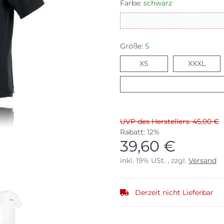
Farbe:
schwarz
Größe:
S
XS
XXXL
XS
XXXL
UVP des Herstellers: 45,00 €
Rabatt:
12%
39,60 €
inkl. 19% USt. , zzgl.
Versand
Derzeit nicht Lieferbar