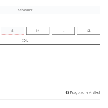
schwarz
schwarz
S
M
L
XL
S
M
L
XL
XXL
XXL
Frage zum Artikel