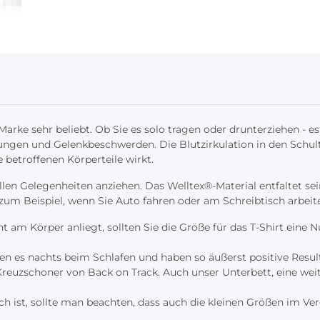
arke sehr beliebt. Ob Sie es solo tragen oder drunterziehen - es
gen und Gelenkbeschwerden. Die Blutzirkulation in den Schult
betroffenen Körperteile wirkt.
len Gelegenheiten anziehen. Das Welltex®-Material entfaltet sei
, zum Beispiel, wenn Sie Auto fahren oder am Schreibtisch arbeit
ht am Körper anliegt, sollten Sie die Größe für das T-Shirt ein
agen es nachts beim Schlafen und haben so äußerst positive Resu
euzschoner von Back on Track. Auch unser Unterbett, eine weite
ch ist, sollte man beachten, dass auch die kleinen Größen im Ve