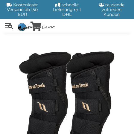
Kostenloser
schnelle
tausende
Versand ab 150
Lieferung mit
zufrieden
EUR
DHL
Kunden