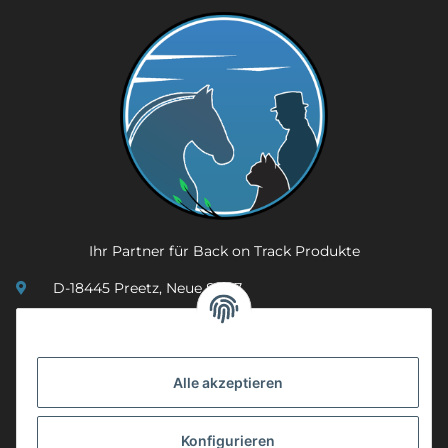
Ihr Partner für Back on Track Produkte
D-18445 Preetz, Neue Str. 7
(0049) 3 83 23 26 44 07
info@mobility-in-harmony.de
Alle akzeptieren
Informationen
Konfigurieren