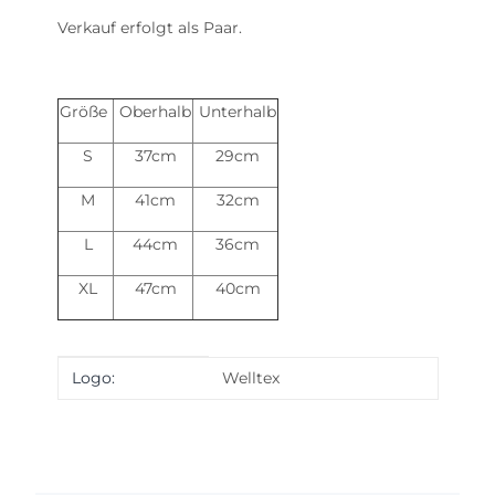
Verkauf erfolgt als Paar.
Größe
Oberhalb
Unterhalb
S
37cm
29cm
M
41cm
32cm
L
44cm
36cm
XL
47cm
40cm
Produkteigenschaft
Wert
Logo:
Welltex