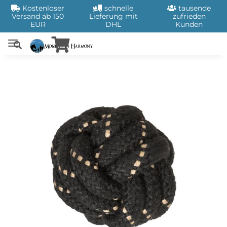
Kostenloser
schnelle
tausende
Versand ab 150
Lieferung mit
zufrieden
EUR
DHL
Kunden