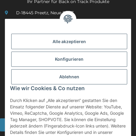
Ihr Partner für Back on Track Produkte
D-18445 Preetz, Neue Str. 7
(0049) 3 83 23 26 44 07
info@mobility-in-harmony.de
Alle akzeptieren
Informationen
Konfigurieren
Back on Track
Ablehnen
ZAHLUNGSMETHODEN
Wie wir Cookies & Co nutzen
Durch Klicken auf „Alle akzeptieren“ gestatten Sie den
Einsatz folgender Dienste auf unserer Website: YouTube,
Vimeo, ReCaptcha, Google Analytics, Google Ads, Google
Tag Manager, SHOPVOTE. Sie können die Einstellung
Widerrufsbutton
jederzeit ändern (Fingerabdruck-Icon links unten). Weitere
Details finden Sie unter
Konfigurieren
und in unserer