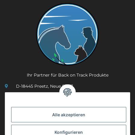
Ihr Partner für Back on Track Produkte
D-18445 Preetz, Neue Str. 7
(0049) 3 83 23 26 44 07
info@mobility-in-harmony.de
Alle akzeptieren
Informationen
Konfigurieren