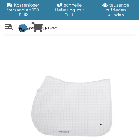
Kostenloser
schnelle
tausende
Versand ab 150
Lieferung mit
zufrieden
EUR
DHL
Kunden