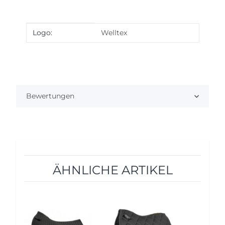
Produkteigenschaft
Wert
Logo:
Welltex
Bewertungen
ÄHNLICHE ARTIKEL
10%
10%