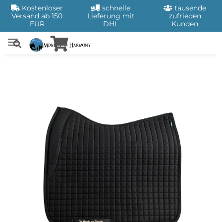
Kostenloser
schnelle
tausende
Versand ab 150
Lieferung mit
zufrieden
EUR
DHL
Kunden