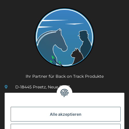
Ihr Partner für Back on Track Produkte
D-18445 Preetz, Neue Str. 7
(0049) 3 83 23 26 44 07
info@mobility-in-harmony.de
Alle akzeptieren
Informationen