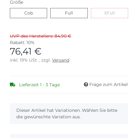
Größe
Cob
Full
XFull
Cob
Full
XFull
UVP des Herstellers: 84,90 €
Rabatt:
10%
76,41 €
inkl. 19% USt. , zzgl.
Versand
Frage zum Artikel
Lieferzeit 1 - 3 Tage
x
Dieser Artikel hat Variationen. Wählen Sie bitte
die gewünschte Variation aus.