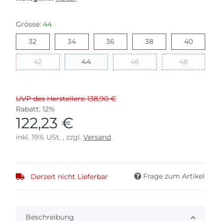
Grösse:
44
32
34
36
38
40
32
34
36
38
40
42
44
46
48
42
44
46
48
UVP des Herstellers: 138,90 €
Rabatt:
12%
122,23 €
inkl. 19% USt. , zzgl.
Versand
Frage zum Artikel
Derzeit nicht Lieferbar
Beschreibung